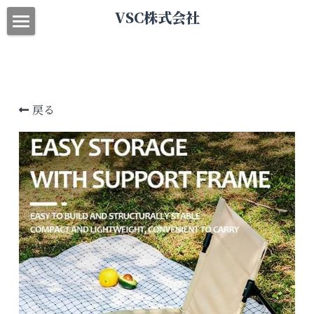
×
VSC株式会社
ストアカテゴリー
ホーム
すべてのカテゴリー
当社について
戻る
製品
お問い合わせ